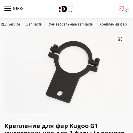
МЕНЮ
0
RED Service
Запчасти
Универсальные запчасти
Крепления фар
/
/
/
/
🔍
Крепление для фар Kugoo G1
универсальное для 1 фары (диаметр