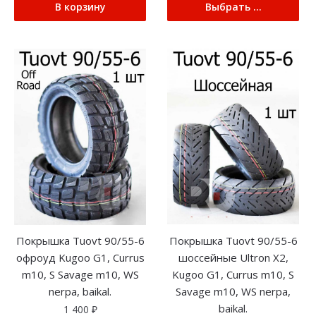
В корзину
Выбрать ...
Покрышка Tuovt 90/55-6
Покрышка Tuovt 90/55-6
шоссейные Ultron X2,
офроуд Kugoo G1, Currus
Kugoo G1, Currus m10, S
m10, S Savage m10, WS
Savage m10, WS nerpa,
nerpa, baikal.
baikal.
1 400
₽