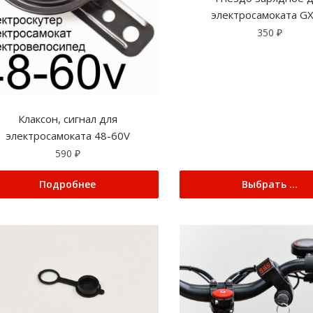
электросамоката GX
350
₽
Клаксон, сигнал для
электросамоката 48-60V
590
₽
Подробнее
Выбрать ...