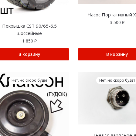
Насос Портативный X
3 500
₽
Покрышка CST 90/65-6.5
шоссейные
1 850
₽
В корзину
В корзину
Нет, но скоро будет
Нет, но скоро будет
Гнездо зарядное 