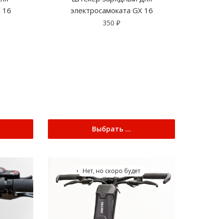
 16
электросамоката GX 16
350
₽
Выбрать ...
Нет, но скоро будет