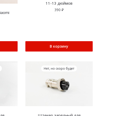
11-13 дюймов
390
₽
iaomi
В корзину
Нет, но скоро будет
для
Штекер зарядный для