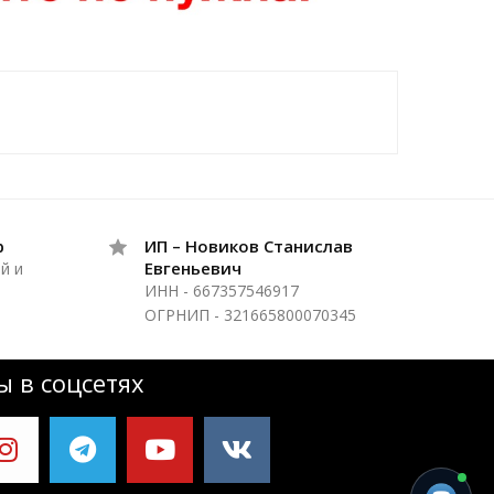
р
ИП – Новиков Станислав
Евгеньевич
й и
ИНН - 667357546917
ОГРНИП - 321665800070345
 в соцсетях