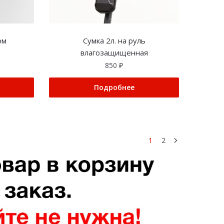
ом
Сумка 2л. на руль
влагозащищенная
850
₽
Подробнее
1
2