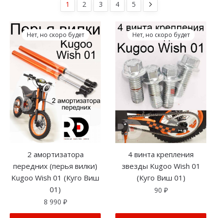
1
2
3
4
5
Нет, но скоро будет
Нет, но скоро будет
2 амортизатора
4 винта крепления
передних (перья вилки)
звезды Kugoo Wish 01
Kugoo Wish 01 (Куго Виш
(Куго Виш 01)
01)
90
₽
8 990
₽