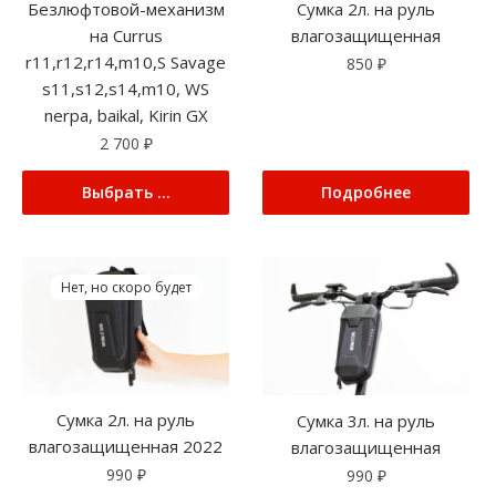
Безлюфтовой-механизм
Сумка 2л. на руль
на Currus
влагозащищенная
r11,r12,r14,m10,S Savage
850
₽
s11,s12,s14,m10, WS
nerpa, baikal, Kirin GX
2 700
₽
Выбрать ...
Подробнее
Нет, но скоро будет
Сумка 2л. на руль
Сумка 3л. на руль
влагозащищенная 2022
влагозащищенная
990
₽
990
₽