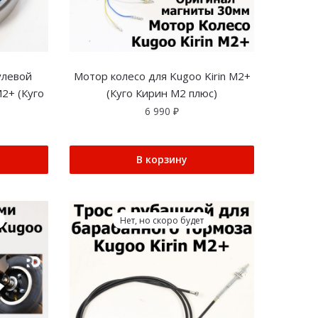
улевой
Мотор колесо для Kugoo Kirin M2+
M2+ (Куго
(Куго Кирин М2 плюс)
6 990
₽
В корзину
Нет, но скоро будет