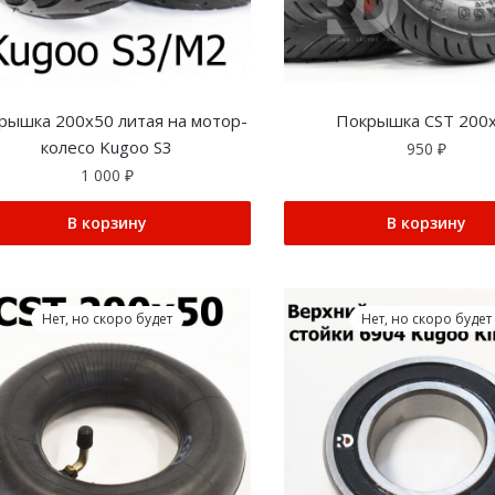
рышка 200х50 литая на мотор-
Покрышка CST 200
колесо Kugoo S3
950
₽
1 000
₽
В корзину
В корзину
Нет, но скоро будет
Нет, но скоро будет