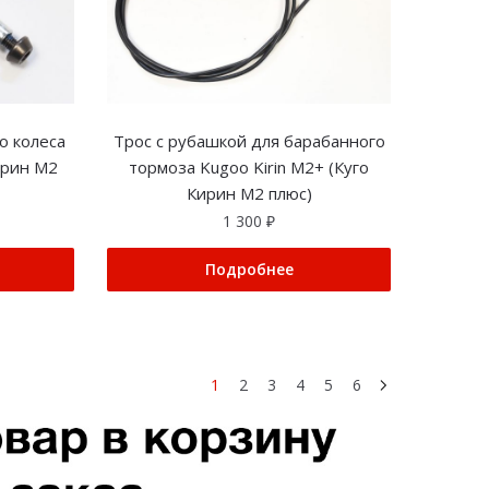
о колеса
Трос с рубашкой для барабанного
ирин М2
тормоза Kugoo Kirin M2+ (Куго
Кирин М2 плюс)
1 300
₽
Подробнее
1
2
3
4
5
6