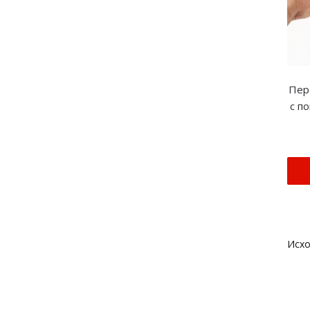
Пер
с п