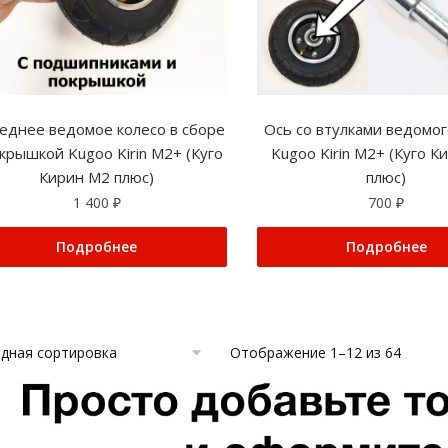
еднее ведомое колесо в сборе
Ось со втулками ведомог
окрышкой Kugoo Kirin M2+ (Куго
Kugoo Kirin M2+ (Куго К
Кирин М2 плюс)
плюс)
1 400
₽
700
₽
Подробнее
Подробнее
Отображение 1–12 из 64