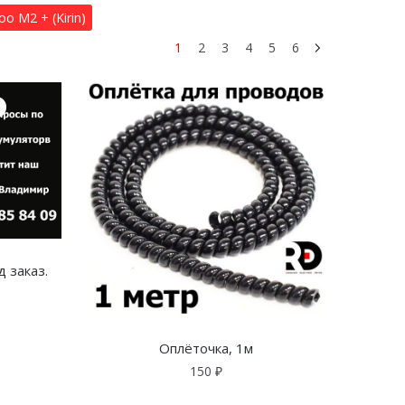
o M2 + (Kirin)
1
2
3
4
5
6
 заказ.
Оплёточка, 1м
150
₽