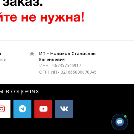
р
ИП – Новиков Станислав
Евгеньевич
й и
ИНН - 667357546917
ОГРНИП - 321665800070345
 в соцсетях