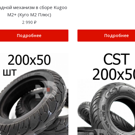
адной механизм в сборе Kugoo
M2+ (Куго М2 Плюс)
2 990
₽
Подробнее
Подробнее