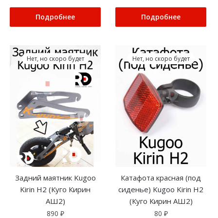
Подробнее
Подробнее
Нет, но скоро будет
Нет, но скоро будет
Задний маятник Kugoo
Катафота красная (под
Kirin H2 (Куго Кирин
сиденье) Kugoo Kirin H2
АШ2)
(Куго Кирин АШ2)
890
₽
80
₽