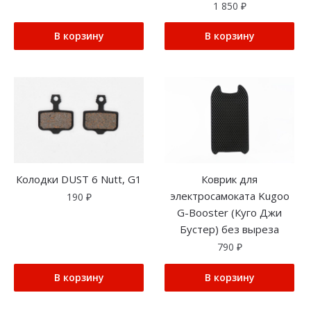
1 850
₽
В корзину
В корзину
Колодки DUST 6 Nutt, G1
Коврик для
электросамоката Kugoo
190
₽
G-Booster (Куго Джи
Бустер) без выреза
790
₽
В корзину
В корзину