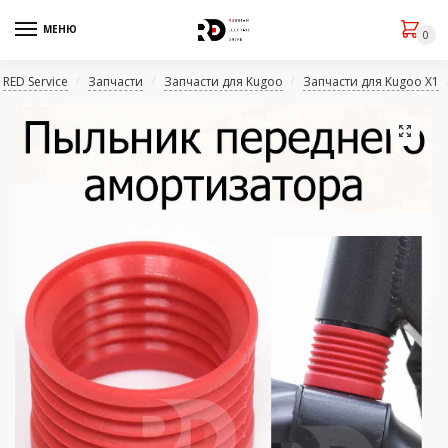
МЕНЮ
0
RED Service
Запчасти
Запчасти для Kugoo
Запчасти для Kugoo X1
/
/
/
🔍