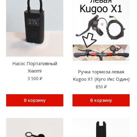
Насос Портативный
Xiaomi
Ручка тормоза левая
3 500
₽
Kugoo X1 (Куго Икс Один)
850
₽
В корзину
В корзину