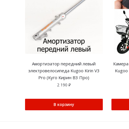
Амортизатор передний левый
Камера 
электровелосипеда Kugoo Kirin V3
Kugoo 
Pro (Куго Кирин В3 Про)
2 190
₽
В корзину