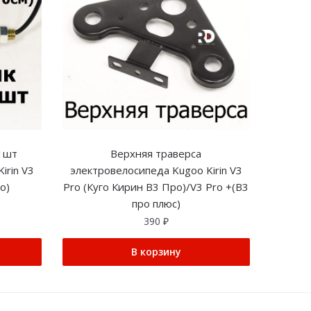
1шт
Верхняя траверса
irin V3
электровелосипеда Kugoo Kirin V3
о)
Pro (Куго Кирин В3 Про)/V3 Pro +(В3
про плюс)
390
₽
В корзину