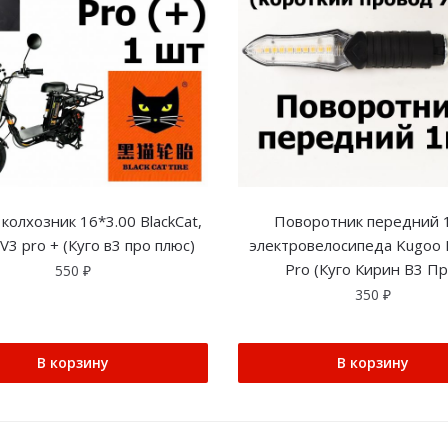
колхозник 16*3.00 BlackCat,
Поворотник передний 
V3 pro + (Куго в3 про плюс)
электровелосипеда Kugoo K
Pro (Куго Кирин В3 Пр
550
₽
350
₽
В корзину
В корзину