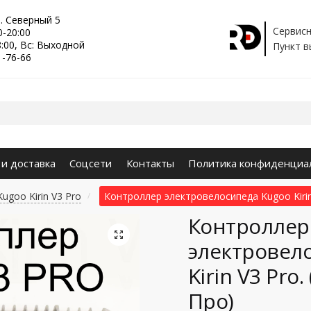
р. Северный 5
Сервисн
0-20:00
8:00, Вс: Выходной
Пункт в
1-76-66
 и доставка
Соцсети
Контакты
Политика конфиденциа
ugoo Kirin V3 Pro
Контроллер электровелосипеда Kugoo Kirin 
/
Контроллер
🔍
электровел
Kirin V3 Pro
Про)