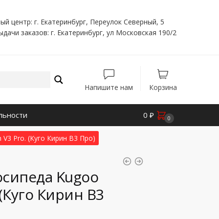
ый центр: г. Екатеринбург, Переулок Северный, 5
ыдачи заказов: г. Екатеринбург, ул Московская 190/2
Напишите нам
Корзина
льности
0
₽
0
V3 Pro. (Куго Кирин В3 Про)
осипеда Kugoo
. (Куго Кирин В3