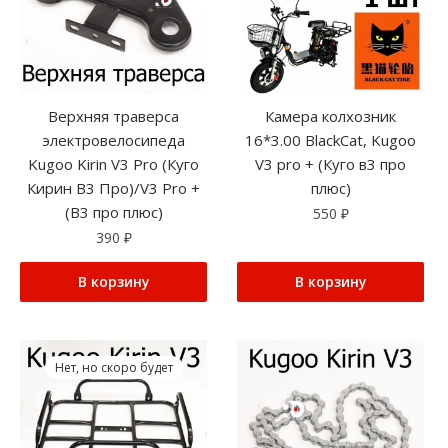
Верхняя траверса
Камера колхозник
электровелосипеда
16*3.00 BlackCat, Kugoo
Kugoo Kirin V3 Pro (Куго
V3 pro + (Куго в3 про
Кирин В3 Про)/V3 Pro +
плюс)
(В3 про плюс)
550
₽
390
₽
В корзину
В корзину
Нет, но скоро будет