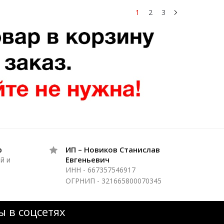
1
2
3
р
ИП – Новиков Станислав
Евгеньевич
й и
ИНН - 667357546917
ОГРНИП - 321665800070345
 в соцсетях