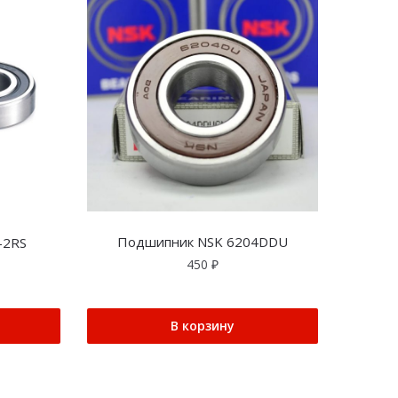
Подшипник NSK 6204DDU
-2RS
450
₽
В корзину