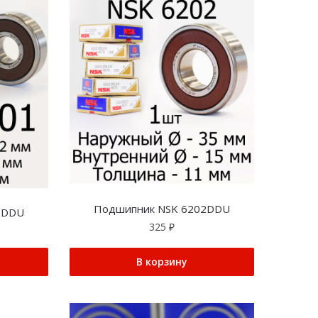
Подшипник NSK 6202DDU
1DDU
325
₽
В корзину