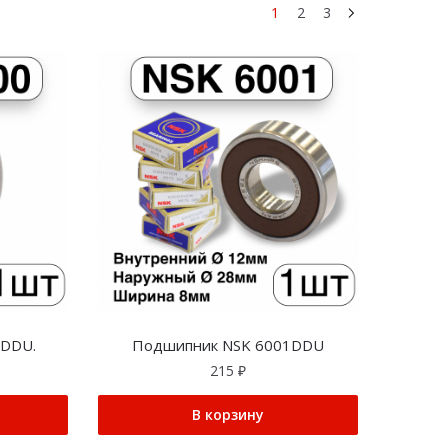
1
2
3
0DDU.
Подшипник NSK 6001DDU
215
₽
В корзину