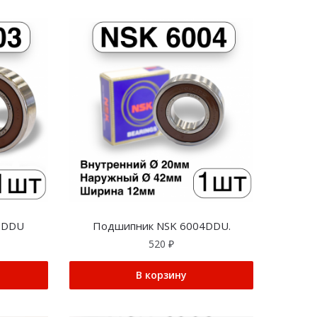
3DDU
Подшипник NSK 6004DDU.
520
₽
В корзину