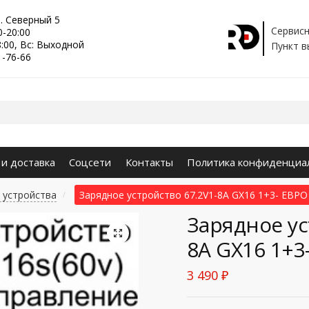
р. Северный 5
Сервисн
0-20:00
8:00, Вс: Выходной
Пункт в
1-76-66
 и доставка
Соцсети
Контакты
Политика конфиденциа
 устройства
Зарядное устройство 67.2V1-8A GX16 1+3- ЕВР
/
Зарядное ус
🔍
8A GX16 1+3
3 490
₽