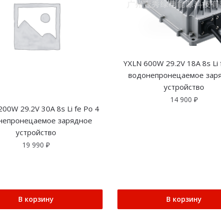
YXLN 600W 29.2V 18A 8s Li 
водонепронецаемое зар
устройство
14 900
₽
00W 29.2V 30A 8s Li fe Po 4
непронецаемое зарядное
устройство
19 990
₽
В корзину
В корзину