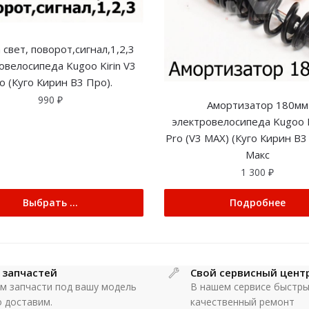
 свет, поворот,сигнал,1,2,3
овелосипеда Kugoo Kirin V3
o (Куго Кирин В3 Про).
990
₽
Амортизатор 180мм
электровелосипеда Kugoo K
Pro (V3 MAX) (Куго Кирин В3
Макс
1 300
₽
Выбрать ...
Подробнее
 запчастей
Свой сервисный цент
м запчасти под вашу модель
В нашем сервисе быстры
о доставим.
качественный ремонт