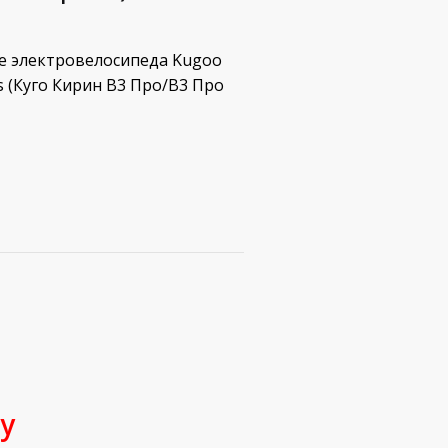
ре электровелосипеда Kugoo
us (Куго Кирин В3 Про/В3 Про
у