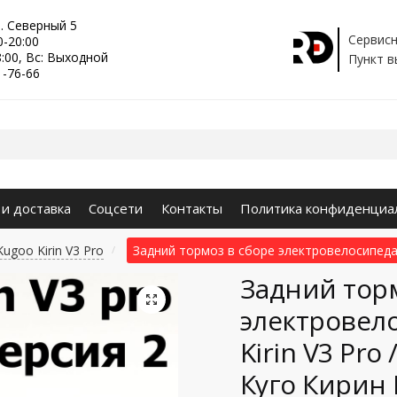
р. Северный 5
Сервисн
0-20:00
8:00, Вс: Выходной
Пункт в
1-76-66
 и доставка
Соцсети
Контакты
Политика конфиденциа
ugoo Kirin V3 Pro
Задний тормоз в сборе электровелосипеда 
/
Задний торм
🔍
электровел
Kirin V3 Pro
Куго Кирин 