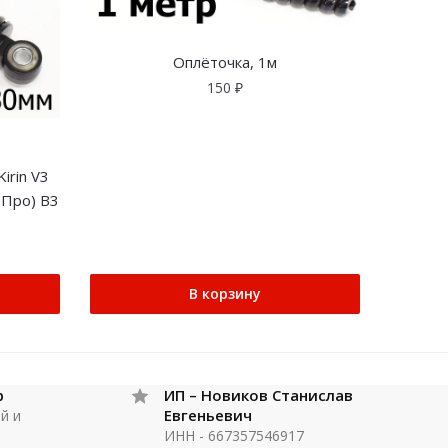
Оплёточка, 1м
150
₽
irin V3
 Про) В3
В корзину
р
ИП – Новиков Станислав
Евгеньевич
й и
ИНН - 667357546917