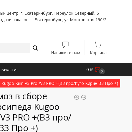
ый центр: г. Екатеринбург, Переулок Северный, 5
ыдачи заказов: г. Екатеринбург, ул Московская 190/2
Напишите нам
Корзина
льности
0
₽
0
Kugoo Kirin V3 Pro /V3 PRO +(В3 про/Куго Кирин В3 Про +)
оз в сборе
осипеда Kugoo
 /V3 PRO +(В3 про/
В3 Про +)