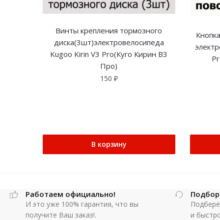
Винты крепления тормозного
Кнопка
диска(3шт)электровелосипеда
электр
Kugoo Kirin V3 Pro(Куго Кирин В3
Pr
Про)
150
₽
В корзину
Работаем официально!
Подбор
И это уже 100% гарантия, что вы
Подберё
получите Ваш заказ!.
и быстр