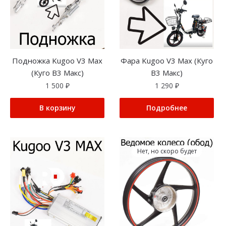
Подножка Kugoo V3 Max
Фара Kugoo V3 Max (Куго
(Куго В3 Макс)
В3 Макс)
1 500
₽
1 290
₽
В корзину
Подробнее
Нет, но скоро будет