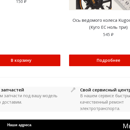
150
₽
Ось ведомого колеса Kugo
(Куго ЕС ноль три)
545
₽
В корзину
Подробнее
 запчастей
Свой сервисный цент
м запчасти под вашу модель
В нашем сервисе быстры
о доставим.
качественный ремонт
электротранспорта.
Мы
Наши адреса