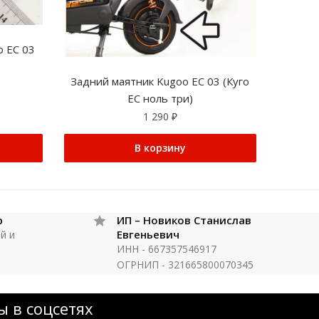
o EC 03
Задний маятник Kugoo EC 03 (Куго
ЕС ноль три)
1 290
₽
В корзину
р
ИП – Новиков Станислав
Евгеньевич
й и
ИНН - 667357546917
ОГРНИП - 321665800070345
 в соцсетях