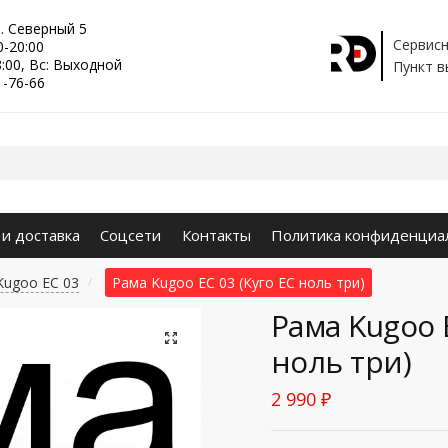
р. Северный 5
Сервисн
0-20:00
8:00, Вс: Выходной
Пункт в
1-76-66
 и доставка
Соцсети
Контакты
Политика конфиденциа
Kugoo EC 03
Рама Kugoo EC 03 (Куго ЕС ноль три)
/
Рама Kugoo E
🔍
ноль три)
2 990
₽