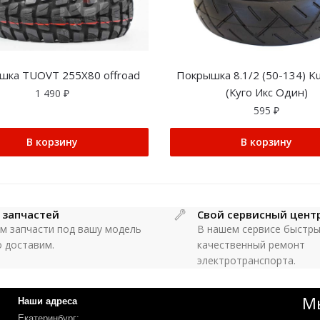
шка TUOVT 255X80 offroad
Покрышка 8.1/2 (50-134) K
(Куго Икс Один)
1 490
₽
595
₽
В корзину
В корзину
 запчастей
Свой сервисный цент
м запчасти под вашу модель
В нашем сервисе быстры
о доставим.
качественный ремонт
электротранспорта.
Мы
Наши адреса
Екатеринбург: