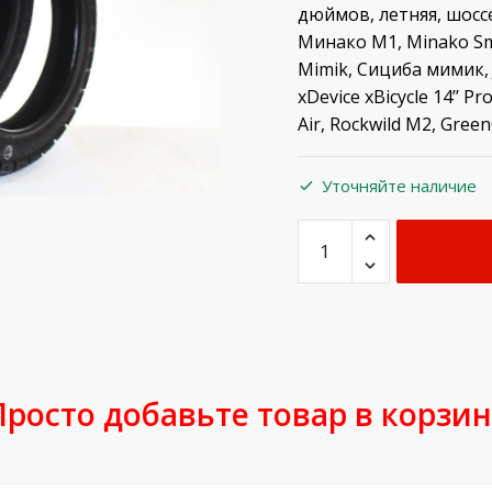
дюймов, летняя, шоссе
Минако М1, Minako Sma
Mimik, Сициба мимик, 
xDevice xBicycle 14’’ Pr
Air, Rockwild M2, Gre
Уточняйте наличие
Просто добавьте товар в корзин