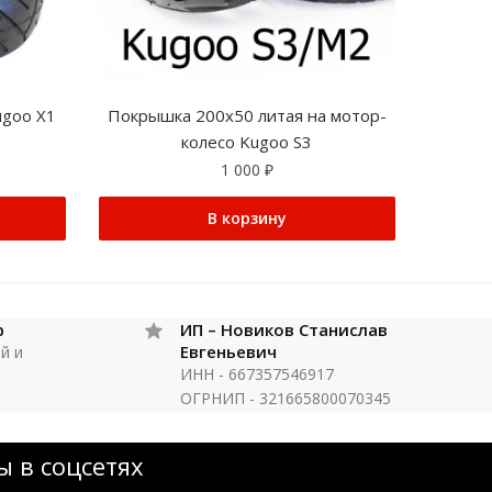
ugoo X1
Покрышка 200х50 литая на мотор-
колесо Kugoo S3
1 000
₽
В корзину
р
ИП – Новиков Станислав
Евгеньевич
й и
ИНН - 667357546917
ОГРНИП - 321665800070345
 в соцсетях