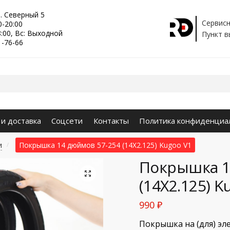
р. Северный 5
Сервисн
0-20:00
8:00, Вс: Выходной
Пункт в
1-76-66
 и доставка
Соцсети
Контакты
Политика конфиденциа
и
Покрышка 14 дюймов 57-254 (14Х2.125) Kugoo V1
/
Покрышка 1
🔍
(14Х2.125) K
990
₽
Покрышка на (для) эл