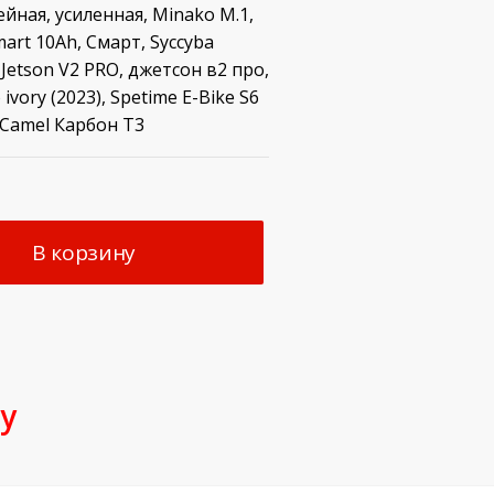
йная, усиленная, Minako M.1,
rt 10Ah, Смарт, Syccyba
Jetson V2 PRO, джетсон в2 про,
o ivory (2023), Spetime E-Bike S6
enCamel Карбон T3
В корзину
у