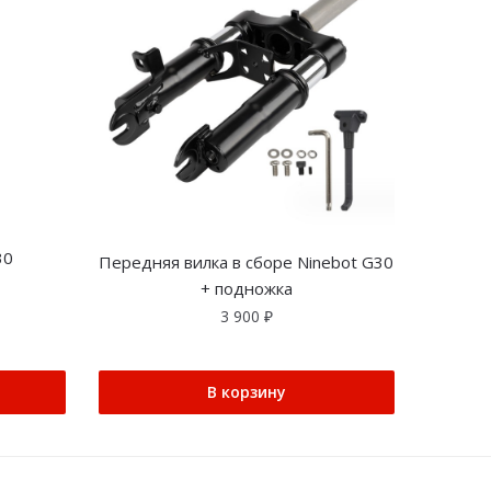
30
Передняя вилка в сборе Ninebot G30
+ подножка
3 900
₽
В корзину