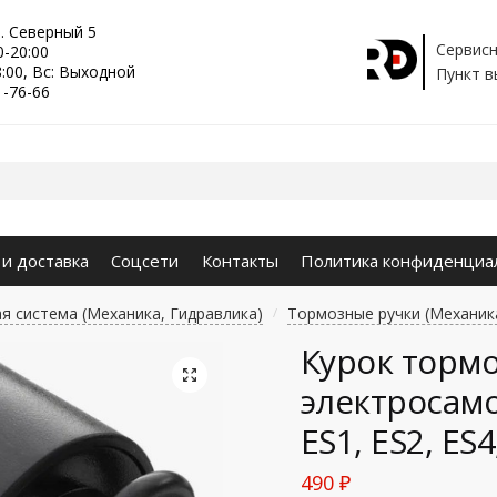
р. Северный 5
Сервисн
0-20:00
8:00, Вс: Выходной
Пункт в
1-76-66
 и доставка
Соцсети
Контакты
Политика конфиденциа
я система (Механика, Гидравлика)
Тормозные ручки (Механик
/
Курок тормо
🔍
электросамо
ES1, ES2, ES4
490
₽