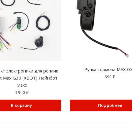
Ручка тормоза MAX G
кт электроники для реплик
690
₽
ot Max G30 (XBOT) Найнбот
Макс
4 900
₽
В корзину
Подробнее