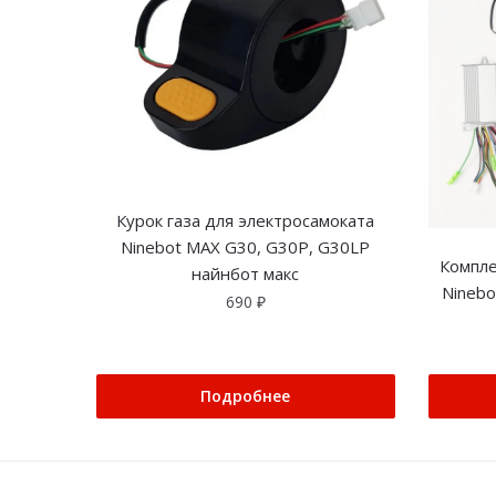
Курок газа для электросамоката
Ninebot MAX G30, G30P, G30LP
Компле
найнбот макс
Nineb
690
₽
Подробнее