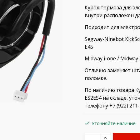
Курок тормоза для эл
внутри расположен да
Подходит для электр
Segway-Ninebot KickScoo
E45
Midway i-one / Midway 
Отлично заменяет шта
поломке.
По наличию товара Ку
ES2ES4 на складе, ут
телефону +7 (922) 211
Уточняйте наличие