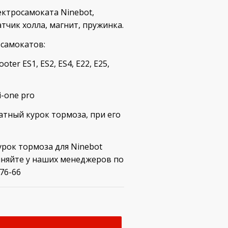
ектросамоката Ninebot,
тчик холла, магнит, пружинка.
осамокатов:
ter ES1, ES2, ES4, E22, E25,
i-one pro
тный курок тормоза, при его
рок тормоза для Ninebot
очняйте у наших менеджеров по
-76-66