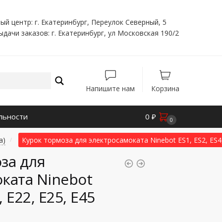
ый центр: г. Екатеринбург, Переулок Северный, 5
ыдачи заказов: г. Екатеринбург, ул Московская 190/2
Напишите нам
Корзина
льности
0
₽
0
а)
Курок тормоза для электросамоката Ninebot ES1, ES2, ES4,
/
за для
ката Ninebot
, E22, E25, E45