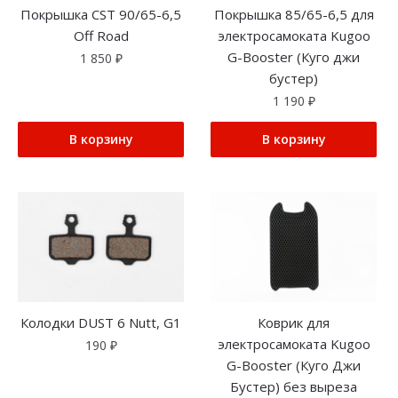
Покрышка CST 90/65-6,5
Покрышка 85/65-6,5 для
Off Road
электросамоката Kugoo
G-Booster (Куго джи
1 850
₽
бустер)
1 190
₽
В корзину
В корзину
Колодки DUST 6 Nutt, G1
Коврик для
электросамоката Kugoo
190
₽
G-Booster (Куго Джи
Бустер) без выреза