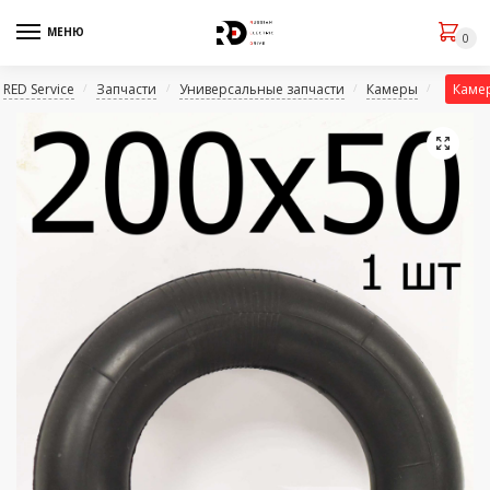
МЕНЮ
0
RED Service
Запчасти
Универсальные запчасти
Камеры
Камер
/
/
/
/
🔍