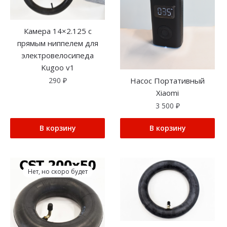
Камера 14×2.125 с
прямым ниппелем для
электровелосипеда
Kugoo v1
290
₽
Насос Портативный
Xiaomi
3 500
₽
В корзину
В корзину
Нет, но скоро будет