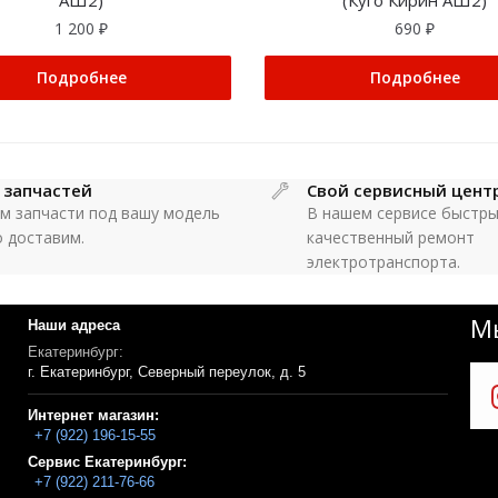
АШ2)
(Куго Кирин АШ2)
1 200
₽
690
₽
Подробнее
Подробнее
 запчастей
Свой сервисный цент
м запчасти под вашу модель
В нашем сервисе быстры
о доставим.
качественный ремонт
электротранспорта.
Мы
Наши адреса
Екатеринбург:
г. Екатеринбург, Северный переулок, д. 5
Интернет магазин:
+7 (922) 196-15-55
Сервис Екатеринбург:
+7 (922) 211-76-66