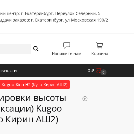
ый центр: г. Екатеринбург, Переулок Северный, 5
ыдачи заказов: г. Екатеринбург, ул Московская 190/2
Напишите нам
Корзина
льности
0
₽
0
Kugoo Kirin H2 (Куго Кирин АШ2)
лировки высоты
ксации) Kugoo
уго Кирин АШ2)