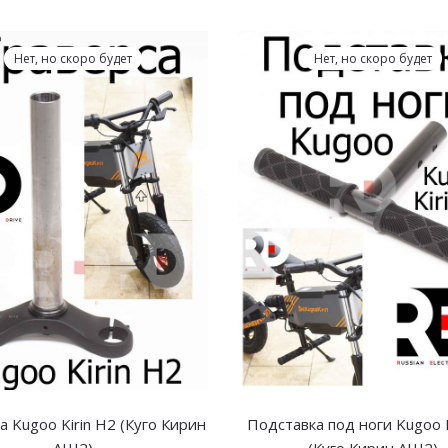
Нет, но скоро будет
Нет, но скоро будет
а Kugoo Kirin H2 (Куго Кирин
Подставка под ноги Kugoo K