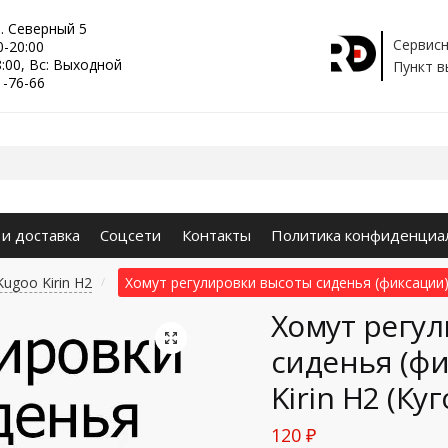
р. Северный 5
Сервисн
0-20:00
8:00, Вс: Выходной
Пункт в
1-76-66
 и доставка
Соцсети
Контакты
Политика конфиденциа
ugoo Kirin H2
Хомут регулировки высоты сиденья (фиксации) 
/
Хомут регу
🔍
сиденья (фи
Kirin H2 (К
120
₽