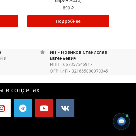
Кирин АШ2)
890
₽
Подробнее
р
ИП – Новиков Станислав
Евгеньевич
й и
ИНН - 667357546917
ОГРНИП - 321665800070345
 в соцсетях