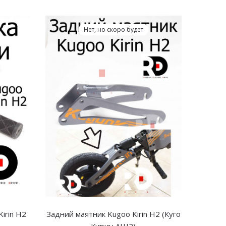
Нет, но скоро будет
irin H2
Задний маятник Kugoo Kirin H2 (Куго