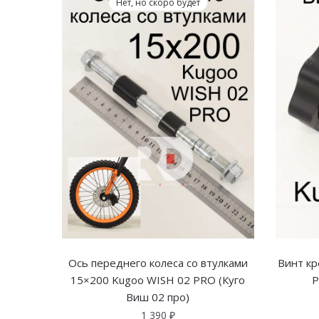
Нет, но скоро будет
Ось переднего колеса со втулками
Винт кр
15×200 Kugoo WISH 02 PRO (Куго
P
Виш 02 про)
1 390
₽