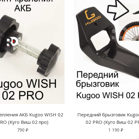
епления АКБ Kugoo WISH 02
Передний брызговик Kugo
RO (Куго Виш 02 про)
02 PRO (Куго Виш 02 P
790
₽
1 190
₽