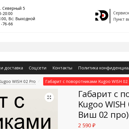
р. Северный 5
Сервисн
0-20:00
8:00, Вс: Выходной
Пункт в
1-76-66
 и доставка
Соцсети
Контакты
Политика конфиденциа
Kugoo WISH 02 Pro
Габарит с поворотниками Kugoo WISH 02 
/
Габарит с 
🔍
Kugoo WISH 
Виш 02 про)
2 590
₽