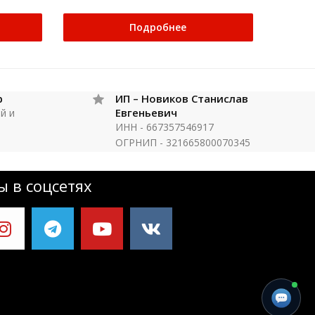
Подробнее
р
ИП – Новиков Станислав
Евгеньевич
й и
ИНН - 667357546917
ОГРНИП - 321665800070345
 в соцсетях