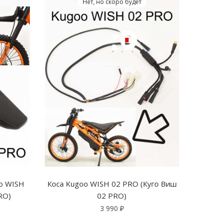
Нет, но скоро будет
o WISH
Коса Kugoo WISH 02 PRO (Куго Виш
RO)
02 PRO)
3 990
₽