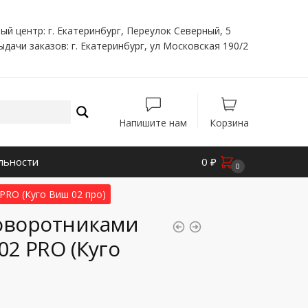
ый центр: г. Екатеринбург, Переулок Северный, 5
ыдачи заказов: г. Екатеринбург, ул Московская 190/2
Напишите нам
Корзина
льности
0
₽
0
PRO (Куго Виш 02 про)
поворотниками
02 PRO (Куго