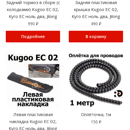
Задний тормоз в сборе (с
Задняя пластиковая
колодками) Kugoo EC 02,
крышка Kugoo EC 02,
Куго ЕС ноль два, Jilong
Куго ЕС ноль два, Jilong
990
₽
490
₽
Подробнее
В корзину
Левая пластиковая
Оплёточка, 1м
накладка Kugoo EC 02,
150
₽
Куго ЕС ноль два, Jilong