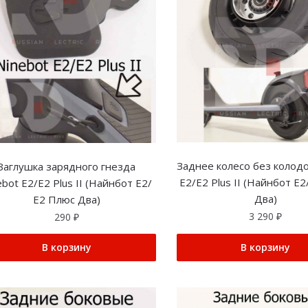
Заднее колесо без колодо
Заглушка зарядного гнезда
E2/E2 Plus II (Найнбот Е
ebot E2/E2 Plus II (Найнбот Е2/
Два)
Е2 Плюс Два)
3 290
₽
290
₽
В корзину
В корзину