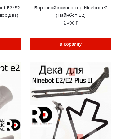
ot E2/E2
Бортовой компьютер Ninebot e2
люс Два)
(Найнбот Е2)
2 490
₽
В корзину