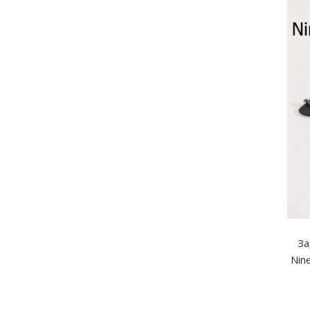
За
Nin