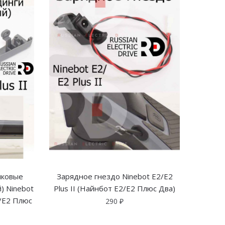
иковые
Зарядное гнездо Ninebot E2/E2
) Ninebot
Plus II (Найнбот Е2/Е2 Плюс Два)
2/Е2 Плюс
290
₽