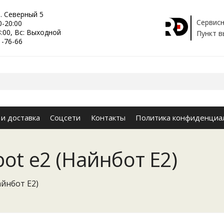
р. Северный 5
Сервисн
0-20:00
8:00, Вс: Выходной
Пункт в
1-76-66
 и доставка
Соцсети
Контакты
Политика конфиденциа
ot e2 (Найнбот Е2)
айнбот Е2)