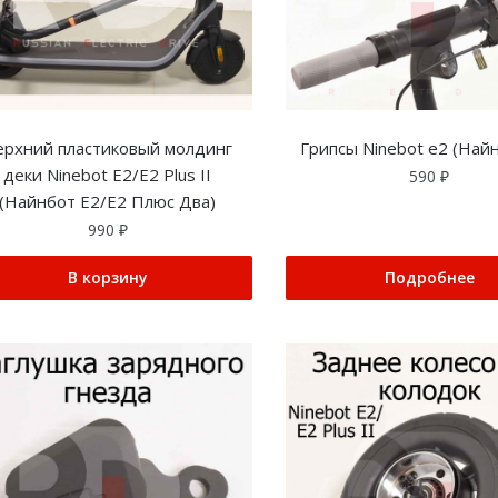
ерхний пластиковый молдинг
Грипсы Ninebot e2 (Най
деки Ninebot E2/E2 Plus II
590
₽
(Найнбот Е2/Е2 Плюс Два)
990
₽
В корзину
Подробнее