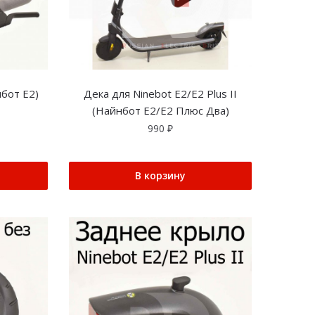
нбот Е2)
Дека для Ninebot E2/E2 Plus II
(Найнбот Е2/Е2 Плюс Два)
990
₽
В корзину