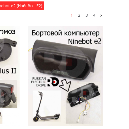
nebot e2 (Найнбот Е2)
1
2
3
4