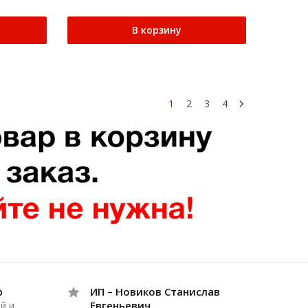
В корзину
1
2
3
4
р
ИП – Новиков Станислав
Евгеньевич
й и