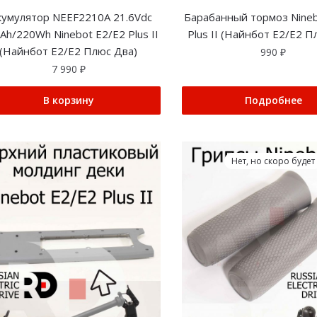
кумулятор NEEF2210A 21.6Vdc
Барабанный тормоз Nineb
Ah/220Wh Ninebot E2/E2 Plus II
Plus II (Найнбот Е2/Е2 П
(Найнбот Е2/Е2 Плюс Два)
990
₽
7 990
₽
В корзину
Подробнее
Нет, но скоро будет