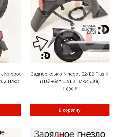
к Ninebot
Заднее крыло Ninebot E2/E2 Plus II
2/Е2 Плюс
(Найнбот Е2/Е2 Плюс Два)
1 890
₽
В корзину