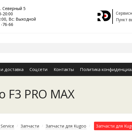
р. Северный 5
Сервисн
0-20:00
8:00, Вс: Выходной
Пункт в
1-76-66
 и доставка
Соцсети
Контакты
Политика конфиденциа
o F3 PRO MAX
Service
Запчасти
Запчасти для Kugoo
Запчасти для Ku
/
/
/