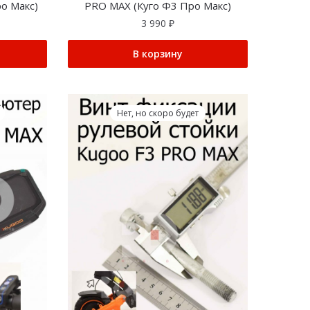
о Макс)
PRO MAX (Куго Ф3 Про Макс)
3 990
₽
В корзину
Нет, но скоро будет