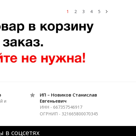
1
2
3
4
5
р
ИП – Новиков Станислав
Евгеньевич
й и
ИНН - 667357546917
ОГРНИП - 321665800070345
 в соцсетях