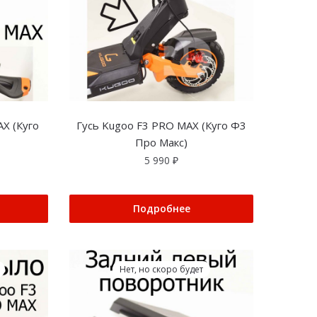
X (Куго
Гусь Kugoo F3 PRO MAX (Куго Ф3
Про Макс)
5 990
₽
Подробнее
Нет, но скоро будет