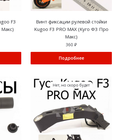
ugoo F3
Винт фиксации рулевой стойки
 Макс)
Kugoo F3 PRO MAX (Куго Ф3 Про
Макс)
360
₽
Подробнее
Нет, но скоро будет