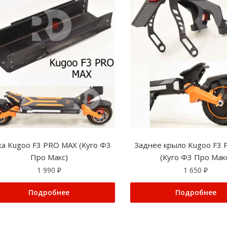
а Kugoo F3 PRO MAX (Куго Ф3
Заднее крыло Kugoo F3
Про Макс)
(Куго Ф3 Про Мак
1 990
₽
1 650
₽
Подробнее
Подробнее