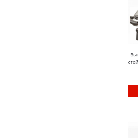
Вын
сто