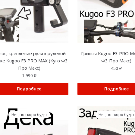
ос, крепление руля к рулевой
Грипсы Kugoo F3 PRO MA
йке Kugoo F3 PRO MAX (Куго Ф3
Ф3 Про Макс)
Про Макс)
450
₽
1 990
₽
Подробнее
Подробнее
Нет, но скоро будет
Нет, но скоро будет