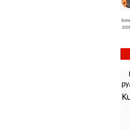
Бло
DDM