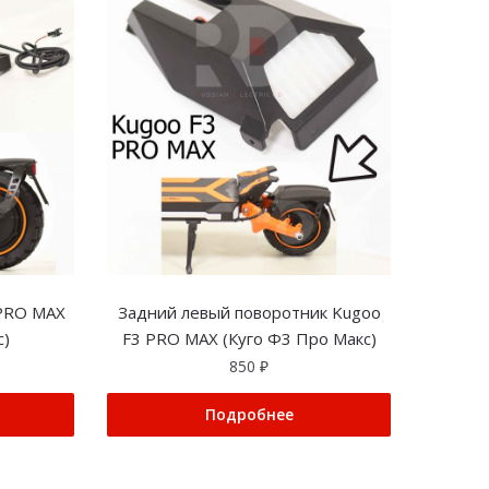
 PRO MAX
Задний левый поворотник Kugoo
с)
F3 PRO MAX (Куго Ф3 Про Макс)
850
₽
Подробнее