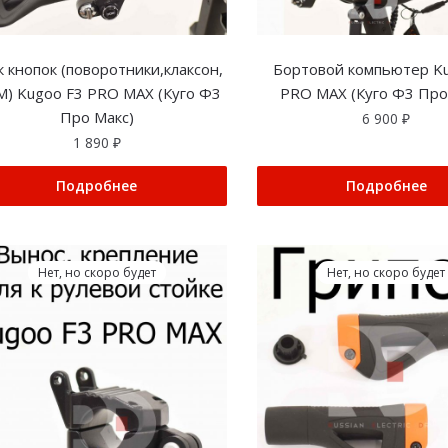
к кнопок (поворотники,клаксон,
Бортовой компьютер K
) Kugoo F3 PRO MAX (Куго Ф3
PRO MAX (Куго Ф3 Про
Про Макс)
6 900
₽
1 890
₽
Подробнее
Подробнее
Нет, но скоро будет
Нет, но скоро будет