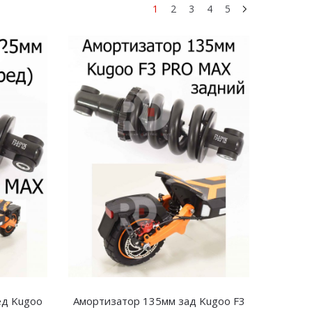
1
2
3
4
5
ед Kugoo
Амортизатор 135мм зад Kugoo F3