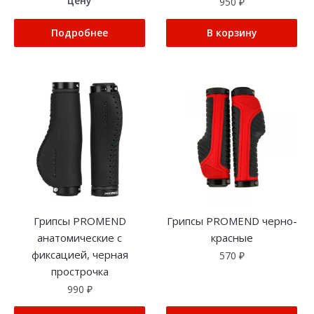
цену
950
₽
Подробнее
В корзину
Грипсы PROMEND
Грипсы PROMEND черно-
анатомические с
красные
фиксацией, черная
570
₽
прострочка
990
₽