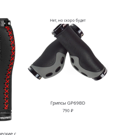
Нет, но скоро будет
Грипсы GP69BD
790
₽
еские с