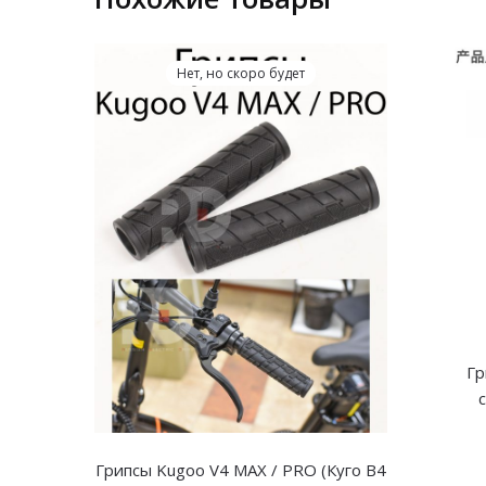
Нет, но скоро будет
Гр
Грипсы Kugoo V4 MAX / PRO (Куго В4