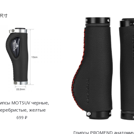
ипсы MOTSUV черные,
серебристые, желтые
699
₽
Грипсы PROMEND анатомич