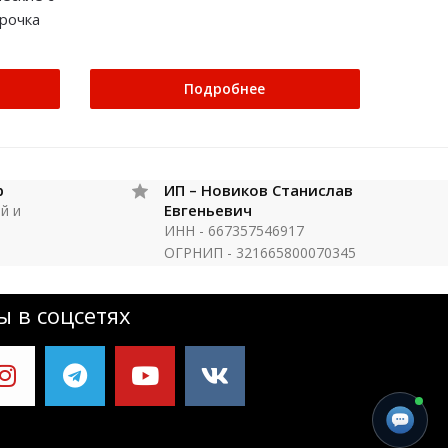
трочка
Подробнее
р
ИП – Новиков Станислав
Евгеньевич
й и
ИНН - 667357546917
ОГРНИП - 321665800070345
 в соцсетях