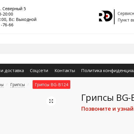
р. Северный 5
Сервисн
0-20:00
8:00, Вс: Выходной
Пункт в
1-76-66
 и доставка
Соцсети
Контакты
Политика конфиденциа
ры
Грипсы
Грипсы BG-B124
/
/
Грипсы BG-
🔍
Позвоните и узнай