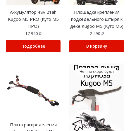
Аккумулятор 48v 21ah
Площадка крепления
Kugoo M5 PRO (Куго М5
подседельного штыря к
ПРО)
деке Kugoo M5 (Куго М5)
17 990
₽
2 490
₽
Подробнее
В корзину
Нет, но скоро будет
Плата распределения