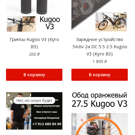
Грипсы Kugoo V3 (Куго
Зарядное устройство
В3)
54.6v 2a DC 5.5 2.5 Kugoo
V3 (Куго В3)
200
₽
1 890
₽
В корзину
В корзину
Нет, но скоро будет