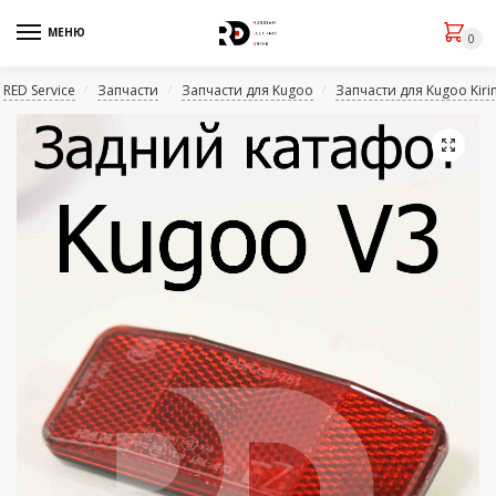
МЕНЮ
0
RED Service
Запчасти
Запчасти для Kugoo
Запчасти для Kugoo Kiri
/
/
/
🔍