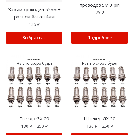
проводов SM 3 pin
Зажим крокодил 55мм +
75
₽
разъем банан 4мм
135
₽
Выбрать ...
Подробнее
Нет, но скоро будет
Нет, но скоро будет
Гнездо GX 20
Штекер GX 20
130
₽
–
250
₽
130
₽
–
250
₽