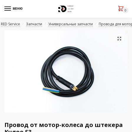
МЕНЮ
0
RED Service
Запчасти
Универсальные запчасти
Провода для мото
/
/
/
🔍
Провод от мотор-колеса до штекера
Kugoo S3