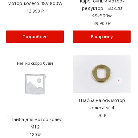
Кареточный мотор-
Мотор-колесо 48V 800W
редуктор TSDZ2B
13 990
₽
48v500w
39 900
₽
Подробнее
В корзину
Нет, но скоро будет
Шайба на ось мотор
колеса м14
70
₽
Шайба для мотор колёс
М12
180
₽