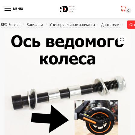
МЕНЮ
0
RED Service
Запчасти
Универсальные запчасти
Двигатели
Ось
/
/
/
/
🔍