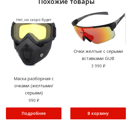
Похожие товары
Нет, но скоро будет
Очки желтые с серыми
вставками GUB
3 990
₽
Маска разборная с
очками (желтыми/
серыми)
990
₽
Подробнее
В корзину