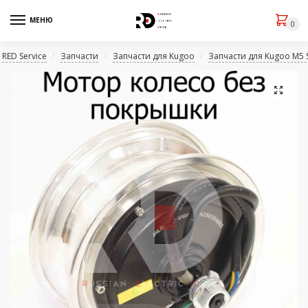
МЕНЮ
0
RED Service
Запчасти
Запчасти для Kugoo
Запчасти для Kugoo M5 
/
/
/
🔍