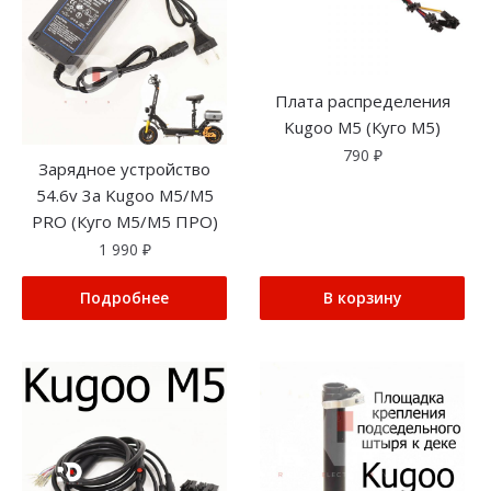
Плата распределения
Kugoo M5 (Куго М5)
790
₽
Зарядное устройство
54.6v 3a Kugoo M5/M5
PRO (Куго М5/М5 ПРО)
1 990
₽
Подробнее
В корзину