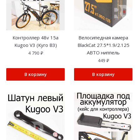
Контроллер 48v 15a
Велосипедная камера
Kugoo V3 (Куго В3)
BlackCat 27.5*1.9/2.125
АВТО ниппель
4 790
₽
449
₽
В корзину
В корзину