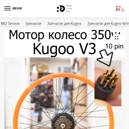
МЕНЮ
0
RED Service
Запчасти
Запчасти для Kugoo
Запчасти для Kugoo Kiri
/
/
/
🔍