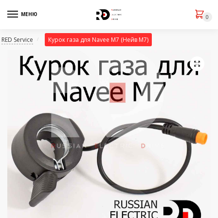
МЕНЮ
0
RED Service
Курок газа для Navee M7 (Нейв М7)
/
🔍