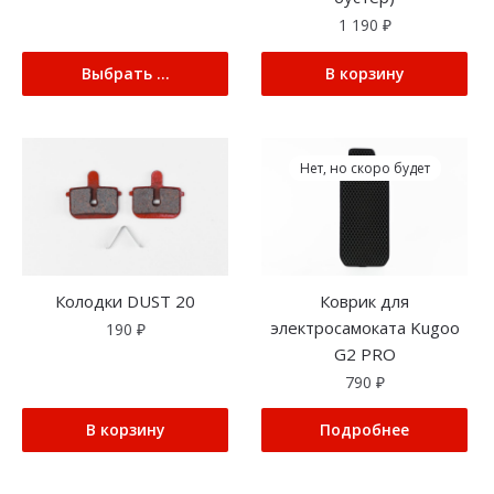
1 190
₽
Выбрать ...
В корзину
Нет, но скоро будет
Колодки DUST 20
Коврик для
электросамоката Kugoo
190
₽
G2 PRO
790
₽
В корзину
Подробнее