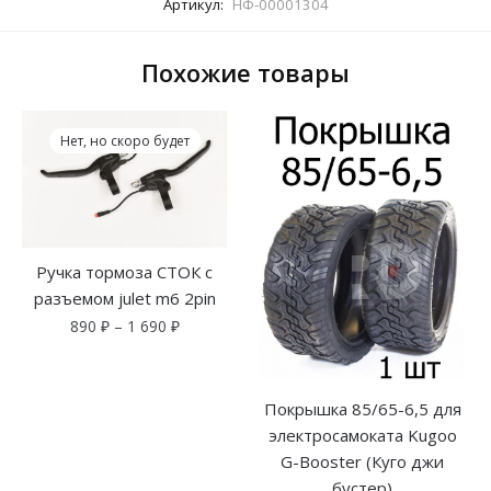
Артикул:
НФ-00001304
Похожие товары
Нет, но скоро будет
Ручка тормоза СТОК с
разъемом julet m6 2pin
890
₽
–
1 690
₽
Покрышка 85/65-6,5 для
электросамоката Kugoo
G-Booster (Куго джи
бустер)