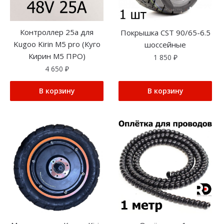
Контроллер 25a для
Покрышка CST 90/65-6.5
Kugoo Kirin M5 pro (Куго
шоссейные
Кирин М5 ПРО)
1 850
₽
4 650
₽
В корзину
В корзину