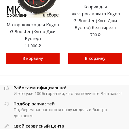
Коврик для
электросамоката Kugoo
G-Booster (Куго Джи
Мотор-колесо для Kugoo
Бустер) без выреза
G Booster (Кугоо Джи
790
₽
Бустер)
11 000
₽
В корзину
В корзину
Работаем официально!
И это уже 100% гарантия, что вы получите Ваш заказ!.
Подбор запчастей
Подберём запчасти под вашу модель и быстро
доставим.
Свой сервисный центр