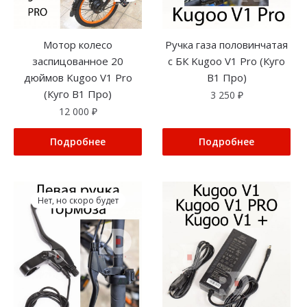
Мотор колесо
Ручка газа половинчатая
заспицованное 20
с БК Kugoo V1 Pro (Куго
дюймов Kugoo V1 Pro
В1 Про)
(Куго В1 Про)
3 250
₽
12 000
₽
Подробнее
Подробнее
Нет, но скоро будет