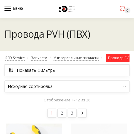
МЕНЮ
0
Провода PVH (ПВХ)
RED Service
Запчасти
Универсальные запчасти
Провода PVH (
/
/
/
Показать фильтры
Отображение 1–12 из 26
1
2
3