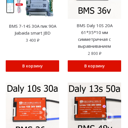
BMS Daly 10S 20A
BMS 7-14S 30A пик 90A
61*35*10 мм
Jiabaida smart JBD
симметричная с
3 400
₽
выравниванием
2 800
₽
В корзину
В корзину