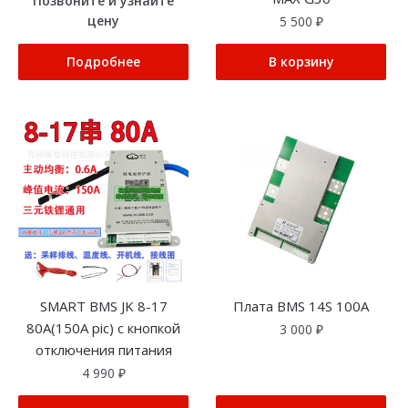
Позвоните и узнайте
цену
5 500
₽
Подробнее
В корзину
SMART BMS JK 8-17
Плата BMS 14S 100A
80A(150A pic) с кнопкой
3 000
₽
отключения питания
4 990
₽