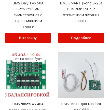
BMS Daly 14S 50A
BMS SMART Jikong 8-20s
82*62*16 мм
80a (пик 150a) с
симметричная с
отклчением питания
выравниванием
6 000
₽
3 900
₽
В корзину
Подробнее
Нет, но скоро будет
BMS плата для Ninebot
BMS плата 4S 40A
MAX G30