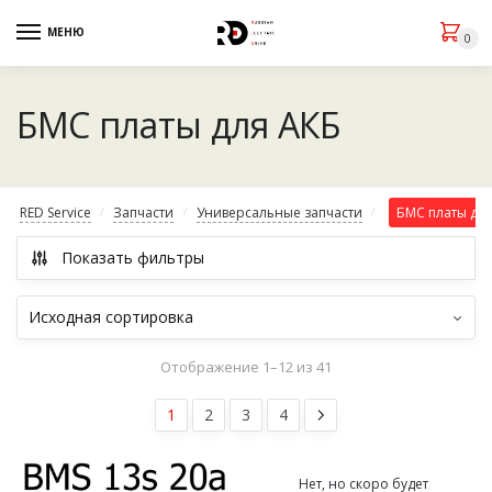
МЕНЮ
0
БМС платы для АКБ
RED Service
Запчасти
Универсальные запчасти
БМС платы дл
/
/
/
Показать фильтры
Отображение 1–12 из 41
1
2
3
4
Нет, но скоро будет